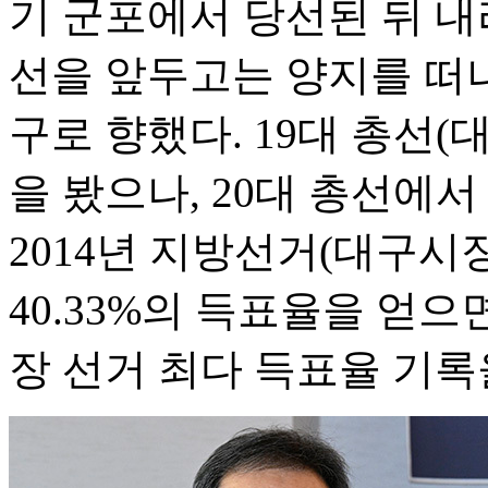
기 군포에서 당선된 뒤 내리
선을 앞두고는 양지를 떠나
구로 향했다. 19대 총선
을 봤으나, 20대 총선에
2014년 지방선거(대구시
40.33%의 득표율을 얻
장 선거 최다 득표율 기록