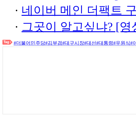
·
네이버 메인 더팩트 
·
그곳이 알고싶냐? [영
#더불어민주당
#김부겸
#대구시장
#대선
#대통령
#우원식
#