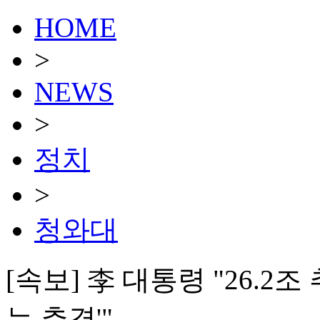
HOME
>
NEWS
>
정치
>
청와대
[속보] 李 대통령 "26.2
는 추경'"