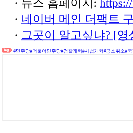
· 뉴스 홈페이지:
https:/
·
네이버 메인 더팩트 
·
그곳이 알고싶냐? [영
#민주당
#더불어민주당
#검찰개혁
#사법개혁
#공소취소
#