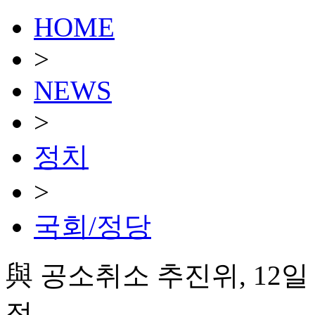
HOME
>
NEWS
>
정치
>
국회/정당
與 공소취소 추진위, 12일
정