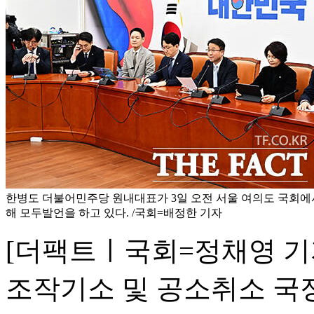
한병도 더불어민주당 원내대표가 3일 오전 서울 여의도 국회에
해 모두발언을 하고 있다. /국회=배정한 기자
[더팩트ㅣ국회=정채영 기
조작기소 및 공소취소 국