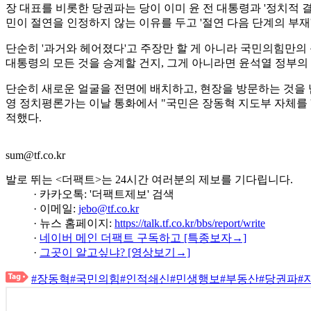
장 대표를 비롯한 당권파는 당이 이미 윤 전 대통령과 '정치적 
민이 절연을 인정하지 않는 이유를 두고 '절연 다음 단계의 부재
단순히 '과거와 헤어졌다'고 주장만 할 게 아니라 국민의힘만의 
대통령의 모든 것을 승계할 건지, 그게 아니라면 윤석열 정부의
단순히 새로운 얼굴을 전면에 배치하고, 현장을 방문하는 것을 
영 정치평론가는 이날 통화에서 "국민은 장동혁 지도부 자체를 
적했다.
sum@tf.co.kr
발로 뛰는 <더팩트>는 24시간 여러분의 제보를 기다립니다.
· 카카오톡: '더팩트제보' 검색
· 이메일:
jebo@tf.co.kr
· 뉴스 홈페이지:
https://talk.tf.co.kr/bbs/report/write
·
네이버 메인 더팩트 구독하고 [특종보자→]
·
그곳이 알고싶냐? [영상보기→]
#장동혁
#국민의힘
#인적쇄신
#민생행보
#부동산
#당권파
#