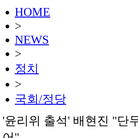
HOME
>
NEWS
>
정치
>
국회/정당
'윤리위 출석' 배현진 "단
어"