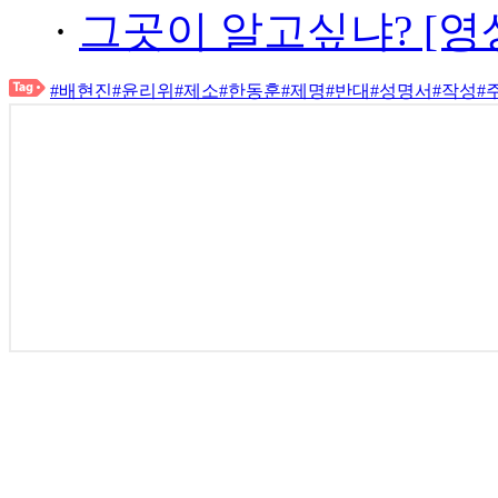
·
그곳이 알고싶냐? [영
#배현진
#윤리위
#제소
#한동훈
#제명
#반대
#성명서
#작성
#