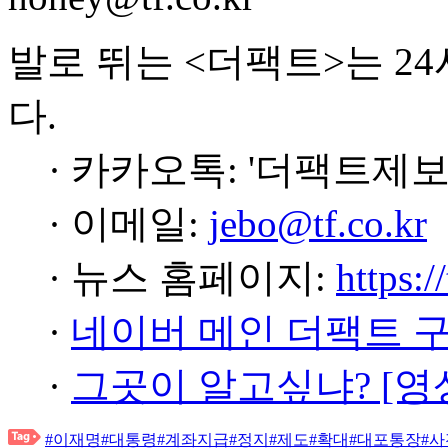
발로 뛰는 <더팩트>는 2
다.
· 카카오톡: '더팩트제보
· 이메일:
jebo@tf.co.kr
· 뉴스 홈페이지:
https:/
·
네이버 메인 더팩트 
·
그곳이 알고싶냐? [영
#이재명
#대통령
#계좌지급
#정지
#제도
#확대
#대포통장
#사