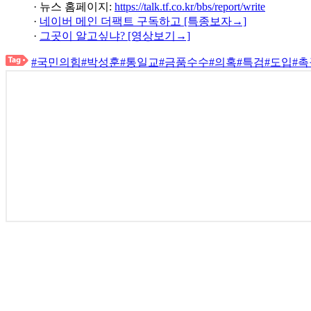
· 뉴스 홈페이지:
https://talk.tf.co.kr/bbs/report/write
·
네이버 메인 더팩트 구독하고 [특종보자→]
·
그곳이 알고싶냐? [영상보기→]
#국민의힘
#박성훈
#통일교
#금품수수
#의혹
#특검
#도입
#촉