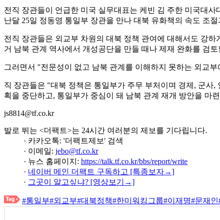
전직 장관들이 언급한 미국 실무대표는 케빈 김 주한 미국대사대
난달 25일 정동영 통일부 장관을 만나 대북 유화책의 속도 조절
전직 장관들은 외교부 차원의 대북 정책 관여에 대해서도 강하게
거 남북 관계 역사에서 개성공단을 만들 때나 제재 완화를 검토
그러면서 "전문성이 없고 남북 관계를 이해하지 못하는 외교부에
직 장관들은 "대북 정책은 통일부가 주무 부처이며 경제, 군사,
획을 중단하고, 통일부가 중심이 돼 남북 관계 재개 방안을 마련
js8814@tf.co.kr
발로 뛰는 <더팩트>는 24시간 여러분의 제보를 기다립니다.
· 카카오톡: '더팩트제보' 검색
· 이메일:
jebo@tf.co.kr
· 뉴스 홈페이지:
https://talk.tf.co.kr/bbs/report/write
·
네이버 메인 더팩트 구독하고 [특종보자→]
·
그곳이 알고싶냐? [영상보기→]
#통일부
#외교부
#대북정책
#한미워킹그룹
#이재명
#문재인