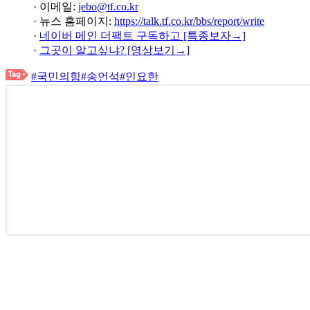
· 이메일:
jebo@tf.co.kr
· 뉴스 홈페이지:
https://talk.tf.co.kr/bbs/report/write
·
네이버 메인 더팩트 구독하고 [특종보자→]
·
그곳이 알고싶냐? [영상보기→]
#국민의힘
#송언석
#인요한