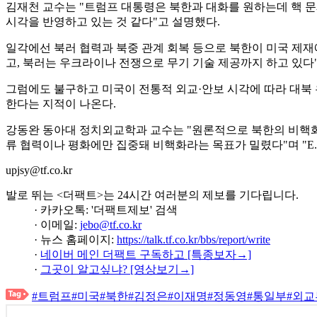
김재천 교수는 "트럼프 대통령은 북한과 대화를 원하는데 핵 문
시각을 반영하고 있는 것 같다"고 설명했다.
일각에선 북러 협력과 북중 관계 회복 등으로 북한이 미국 제재에
고, 북러는 우크라이나 전쟁으로 무기 기술 제공까지 하고 있다
그럼에도 불구하고 미국이 전통적 외교·안보 시각에 따라 대북 
한다는 지적이 나온다.
강동완 동아대 정치외교학과 교수는 "원론적으로 북한의 비핵화 
류 협력이나 평화에만 집중돼 비핵화라는 목표가 밀렸다"며 "E
upjsy@tf.co.kr
발로 뛰는 <더팩트>는 24시간 여러분의 제보를 기다립니다.
· 카카오톡: '더팩트제보' 검색
· 이메일:
jebo@tf.co.kr
· 뉴스 홈페이지:
https://talk.tf.co.kr/bbs/report/write
·
네이버 메인 더팩트 구독하고 [특종보자→]
·
그곳이 알고싶냐? [영상보기→]
#트럼프
#미국
#북한
#김정은
#이재명
#정동영
#통일부
#외교