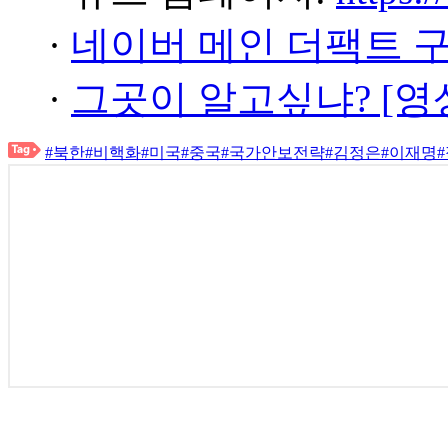
·
네이버 메인 더팩트 
·
그곳이 알고싶냐? [영
#북한
#비핵화
#미국
#중국
#국가안보전략
#김정은
#이재명