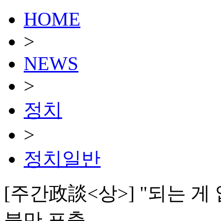
HOME
>
NEWS
>
정치
>
정치일반
[주간政談<상>] "되는 
불만 표출