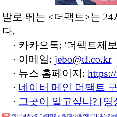
발로 뛰는 <더팩트>는 2
다.
· 카카오톡: '더팩트제보
· 이메일:
jebo@tf.co.kr
· 뉴스 홈페이지:
https:/
·
네이버 메인 더팩트 
·
그곳이 알고싶냐? [영
#이우탁인사이트
#다카이치
#비핵3원칙
#핵우산
#핵무기
#