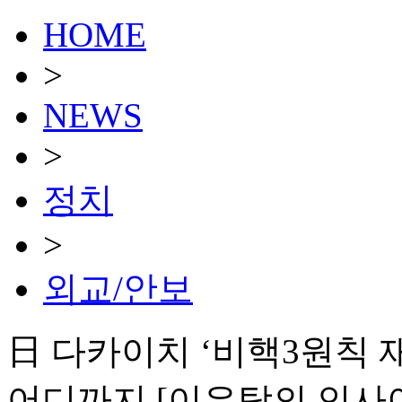
HOME
>
NEWS
>
정치
>
외교/안보
日 다카이치 ‘비핵3원칙 재
어디까지 [이우탁의 인사