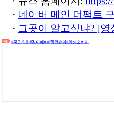
· 뉴스 홈페이지:
https:/
·
네이버 메인 더팩트 
·
그곳이 알고싶냐? [영
#국민의힘
#김미애
#블랙컨슈머
#악성소비자