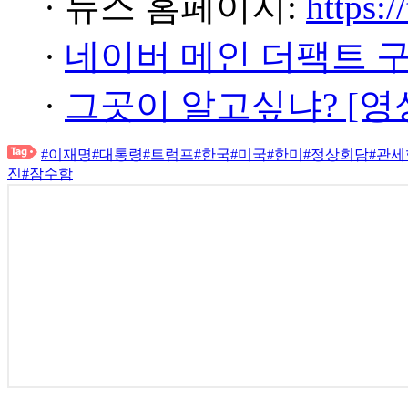
· 뉴스 홈페이지:
https:/
·
네이버 메인 더팩트 
·
그곳이 알고싶냐? [영
#이재명
#대통령
#트럼프
#한국
#미국
#한미
#정상회담
#관
진
#잠수함