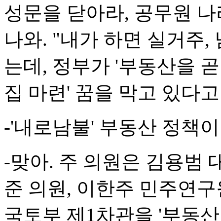
성문을 닫아라, 공무원 나
나와. "내가 하면 실거주,
는데, 정부가 '부동산을 곧
집 마련' 꿈을 막고 있다고
-'내로남불' 부동산 정책
-맞아. 주 의원은 김용범
준 의원, 이한주 민주연구
국토부 제1차관을 '부동산