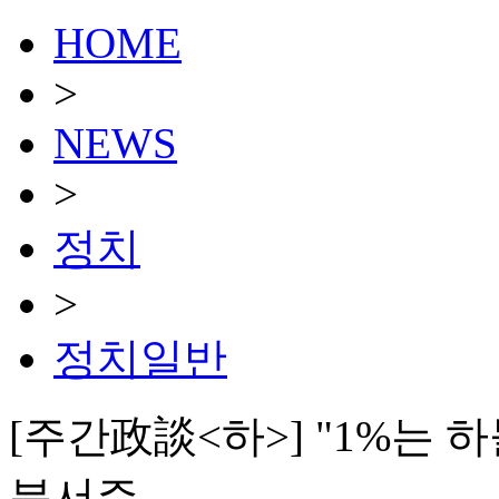
HOME
>
NEWS
>
정치
>
정치일반
[주간政談<하>] "1%는 하
분서주