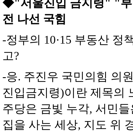
◆"서울진입 금지령" "
전 나선 국힘
-정부의 10·15 부동산
고?
-응. 주진우 국민의힘 의원
진입금지령)이란 제목의 노
주당은 금빛 누각, 서민
집을 사는 세상, 지도 위