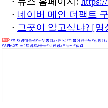
· 뉴스 홈페이지:
https:/
·
네이버 메인 더팩트 
·
그곳이 알고싶냐? [영
#이재명대통령
#국무총리
#김민석
#더불어민주당
#정청래
#APEC
#미국
#트럼프
#중국
#시진핑
#부동산
#집값