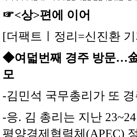
☞<상>편에 이어
[더팩트ㅣ정리=신진환 기
◆여덟번째 경주 방문…金 
모
-김민석 국무총리가 또 
-응. 김 총리는 지난 23~
평양경제협력체(APEC)