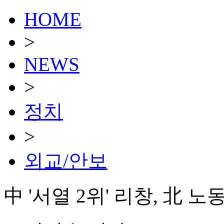
HOME
>
NEWS
>
정치
>
외교/안보
中 '서열 2위' 리창, 北 