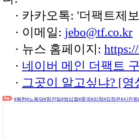
· 카카오톡: '더팩트제보
· 이메일:
jebo@tf.co.kr
· 뉴스 홈페이지:
https:/
·
네이버 메인 더팩트 
·
그곳이 알고싶냐? [영
#북한
#노동당
#창건일
#쌍십절
#중국
#리창
#김정은
#시진핑