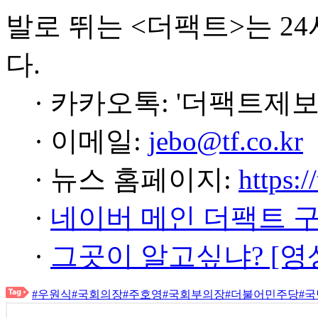
발로 뛰는 <더팩트>는 2
다.
· 카카오톡: '더팩트제보
· 이메일:
jebo@tf.co.kr
· 뉴스 홈페이지:
https:/
·
네이버 메인 더팩트 
·
그곳이 알고싶냐? [영
#우원식
#국회의장
#주호영
#국회부의장
#더불어민주당
#