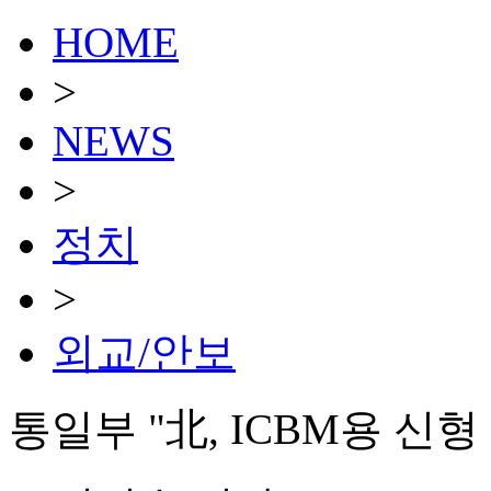
HOME
>
NEWS
>
정치
>
외교/안보
통일부 "北, ICBM용 신