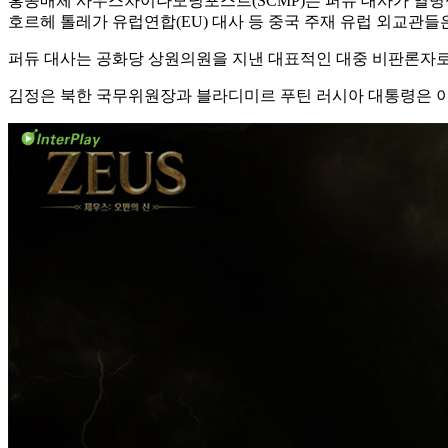
홍콩매체 사우스차이나모닝포스트(SCMP)는 퍼듀 대사가 열병식
호르헤 톨레가 유럽연합(EU) 대사 등 중국 주재 유럽 외교관들
퍼듀 대사는 공화당 상원의원을 지낸 대표적인 대중 비판론자로 알
김정은 북한 국무위원장과 블라디미르 푸틴 러시아 대통령은 이