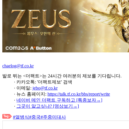
chaelog@tf.co.kr
발로 뛰는 <더팩트>는 24시간 여러분의 제보를 기다립니다.
· 카카오톡: '더팩트제보' 검색
· 이메일:
jebo@tf.co.kr
· 뉴스 홈페이지:
https://talk.tf.co.kr/bbs/report/write
·
네이버 메인 더팩트 구독하고 [특종보자→]
·
그곳이 알고싶냐? [영상보기→]
#열병식
#중국
#주중미대사