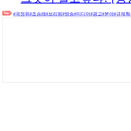
#국정위
#조승래
#브리핑
#방송
#미디어
#광고
#분야
#규제혁