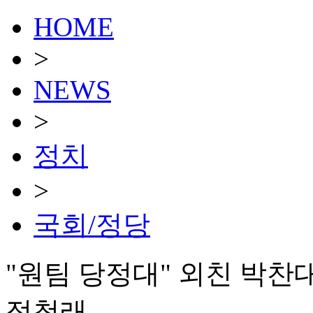
HOME
>
NEWS
>
정치
>
국회/정당
"원팀 당정대" 외친 박찬
정청래