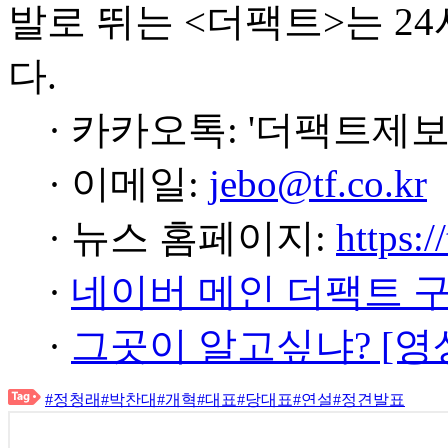
발로 뛰는 <더팩트>는 2
다.
· 카카오톡: '더팩트제보
· 이메일:
jebo@tf.co.kr
· 뉴스 홈페이지:
https:/
·
네이버 메인 더팩트 
·
그곳이 알고싶냐? [영
#정청래
#박찬대
#개혁
#대표
#당대표
#연설
#정견발표