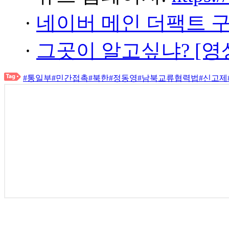
·
네이버 메인 더팩트 
·
그곳이 알고싶냐? [영
#통일부
#민간접촉
#북한
#정동영
#남북교류협력법
#신고제