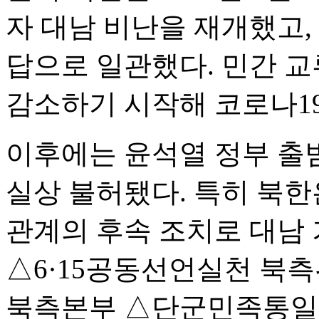
자 대남 비난을 재개했고,
답으로 일관했다. 민간 교
감소하기 시작해 코로나1
이후에는 윤석열 정부 출범
실상 불허됐다. 특히 북한
관계의 후속 조치로 대남
△6·15공동선언실천 
북측본부 △단군민족통일협