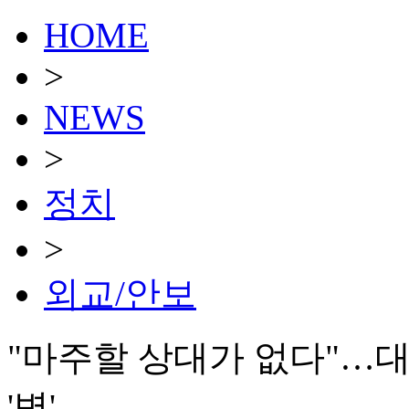
HOME
>
NEWS
>
정치
>
외교/안보
"마주할 상대가 없다"…
'벽'