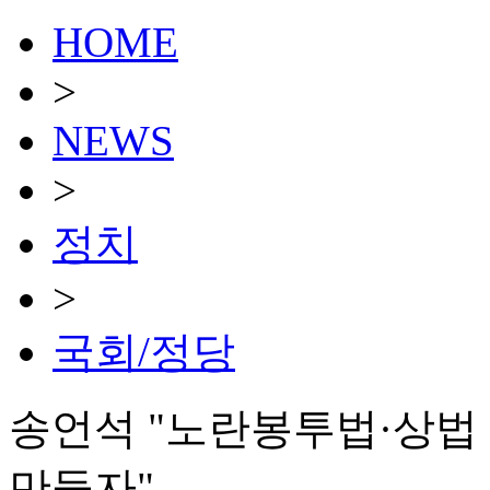
HOME
>
NEWS
>
정치
>
국회/정당
송언석 "노란봉투법·상법
만들자"