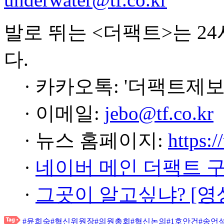
발로 뛰는 <더팩트>는 2
다.
· 카카오톡: '더팩트제보
· 이메일:
jebo@tf.co.kr
· 뉴스 홈페이지:
https:/
·
네이버 메인 더팩트 
·
그곳이 알고싶냐? [영
#윤희숙
#혁신위원장
#의원총회
#혁신논의
#1호안건
#송언