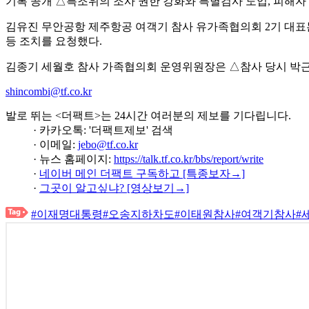
기록 공개 △특조위의 조사 권한 강화와 특별검사 도입, 피해자 
김유진 무안공항 제주항공 여객기 참사 유가족협의회 2기 대표
등 조치를 요청했다.
김종기 세월호 참사 가족협의회 운영위원장은 △참사 당시 박근혜
shincombi@tf.co.kr
발로 뛰는 <더팩트>는 24시간 여러분의 제보를 기다립니다.
· 카카오톡: '더팩트제보' 검색
· 이메일:
jebo@tf.co.kr
· 뉴스 홈페이지:
https://talk.tf.co.kr/bbs/report/write
·
네이버 메인 더팩트 구독하고 [특종보자→]
·
그곳이 알고싶냐? [영상보기→]
#이재명대통령
#오송지하차도
#이태원참사
#여객기참사
#