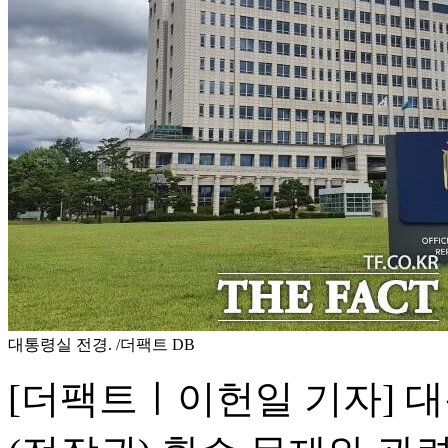
대통령실 전경. /더팩트 DB
[더팩트ㅣ이헌일 기자] 