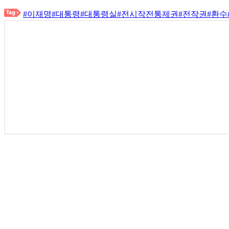
#이재명
#대통령
#대통령실
#전시작전통제권
#전작권
#환수