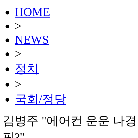
HOME
>
NEWS
>
정치
>
국회/정당
김병주 "에어컨 운운 나
핑?"