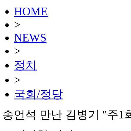
HOME
>
NEWS
>
정치
>
국회/정당
송언석 만난 김병기 "주1