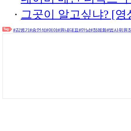
·
그곳이 알고싶냐? [영
#김병기
#송언석
#여야
#원내대표
#만남
#정례화
#법사위원