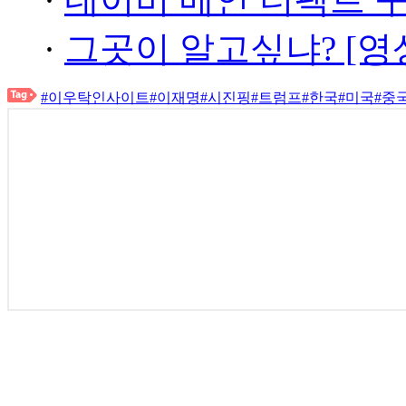
·
그곳이 알고싶냐? [영
#이우탁인사이트
#이재명
#시진핑
#트럼프
#한국
#미국
#중