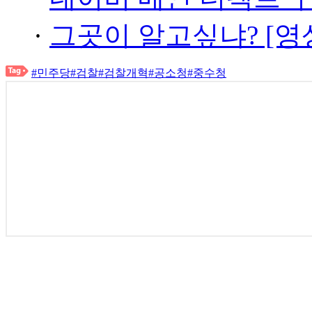
·
그곳이 알고싶냐? [영
#민주당
#검찰
#검찰개혁
#공소청
#중수청