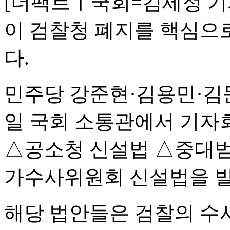
[더팩트ㅣ국회=김세정 기
이 검찰청 폐지를 핵심으
다.
민주당 강준현·김용민·김문
일 국회 소통관에서 기자
△공소청 신설법 △중대범
가수사위원회 신설법을 발
해당 법안들은 검찰의 수