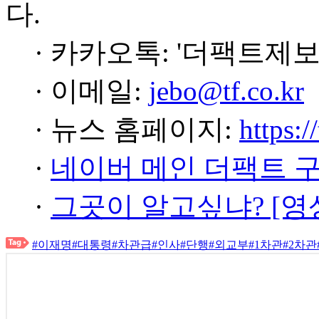
다.
· 카카오톡: '더팩트제보
· 이메일:
jebo@tf.co.kr
· 뉴스 홈페이지:
https:/
·
네이버 메인 더팩트 
·
그곳이 알고싶냐? [영
#이재명
#대통령
#차관급
#인사
#단행
#외교부
#1차관
#2차관