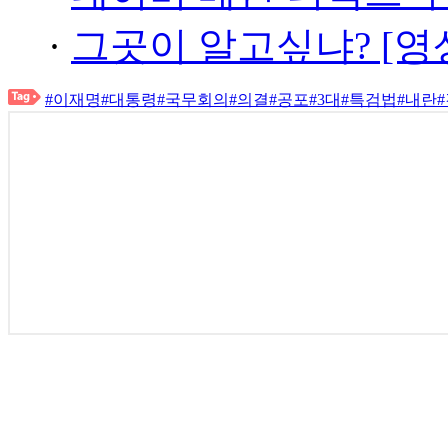
·
그곳이 알고싶냐? [영
#이재명
#대통령
#국무회의
#의결
#공포
#3대
#특검법
#내란