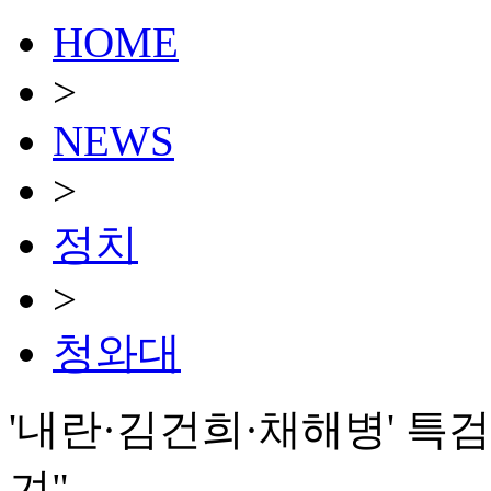
HOME
>
NEWS
>
정치
>
청와대
'내란·김건희·채해병' 특
겨"