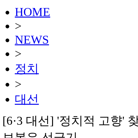
HOME
>
NEWS
>
정치
>
대선
[6·3 대선] '정치적 고향
보복은 선긋기