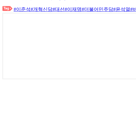
#이준석
#개혁신당
#대선
#이재명
#더불어민주당
#윤석열
#