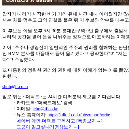
갑자기 내리기 시작한 비가 거리 유세 시간 내내 이어졌지만 많
사는 차를 멈추고 그의 연설을 들은 뒤 이 후보와 악수를 나누고
이 후보는 이날 오후 5시 30분 홍대입구역 9번 출구에서 출발
나라의 곳간을 열어 돈을 나눠주는 정책으로 매표하려는 이재명 
이어 "주주나 경영진이 일반적인 주주의 권리를 침해하는 판단을
인 HMM 본사를 마음대로 뜯어 옮기겠다고 공약한다"며 "저는
다"고 주장했다.
또 대통령의 정확한 권리와 권한에 대한 이해가 없는 이를 뽑았
판했다.
shoh@tf.co.kr
발로 뛰는 <더팩트>는 24시간 여러분의 제보를 기다립니다.
· 카카오톡: '더팩트제보' 검색
· 이메일:
jebo@tf.co.kr
· 뉴스 홈페이지:
https://talk.tf.co.kr/bbs/report/write
·
네이버 메인 더팩트 구독하고 [특종보자→]
·
그곳이 알고싶냐? [영상보기→]