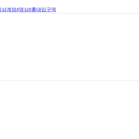
비상계엄
#영상
#홍대입구역