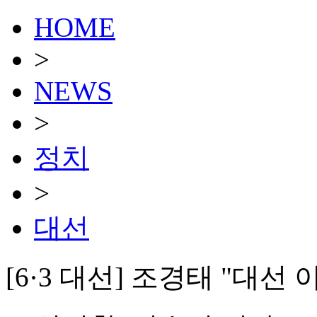
HOME
>
NEWS
>
정치
>
대선
[6·3 대선] 조경태 "대