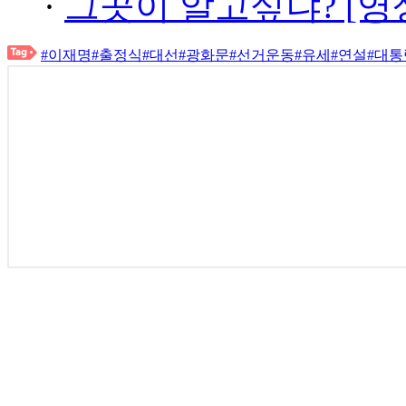
·
그곳이 알고싶냐? [영
#이재명
#출정식
#대선
#광화문
#선거운동
#유세
#연설
#대통