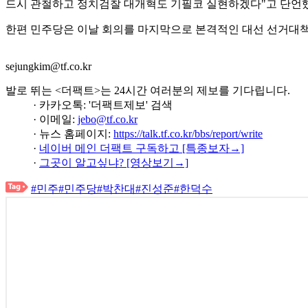
드시 관철하고 정치검찰 대개혁도 기필코 실현하겠다"고 단언
한편 민주당은 이날 회의를 마지막으로 본격적인 대선 선거대
sejungkim@tf.co.kr
발로 뛰는 <더팩트>는 24시간 여러분의 제보를 기다립니다.
· 카카오톡: '더팩트제보' 검색
· 이메일:
jebo@tf.co.kr
· 뉴스 홈페이지:
https://talk.tf.co.kr/bbs/report/write
·
네이버 메인 더팩트 구독하고 [특종보자→]
·
그곳이 알고싶냐? [영상보기→]
#민주
#민주당
#박찬대
#진성준
#한덕수