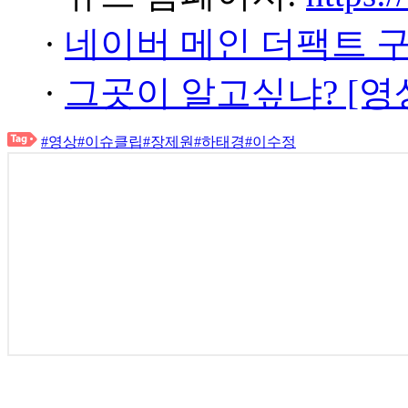
·
네이버 메인 더팩트 
·
그곳이 알고싶냐? [영
#영상
#이슈클립
#장제원
#하태경
#이수정