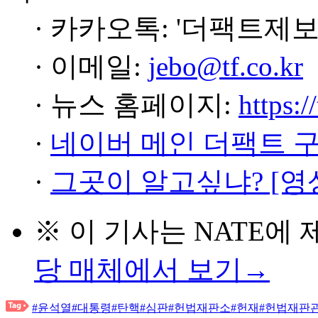
· 카카오톡: '더팩트제보
· 이메일:
jebo@tf.co.kr
· 뉴스 홈페이지:
https:/
·
네이버 메인 더팩트 
·
그곳이 알고싶냐? [영
※ 이 기사는
NATE
에 
당 매체에서 보기→
#윤석열
#대통령
#탄핵
#심판
#헌법재판소
#헌재
#헌법재판