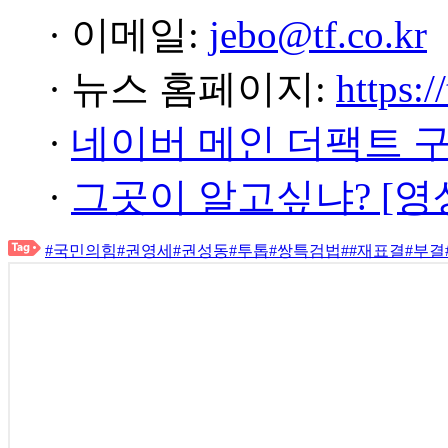
· 이메일:
jebo@tf.co.kr
· 뉴스 홈페이지:
https:/
·
네이버 메인 더팩트 
·
그곳이 알고싶냐? [영
#국민의힘
#권영세
#권성동
#투톱
#쌍특검법
#
#재표결
#부결