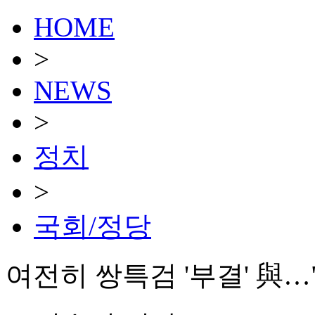
HOME
>
NEWS
>
정치
>
국회/정당
여전히 쌍특검 '부결' 與…