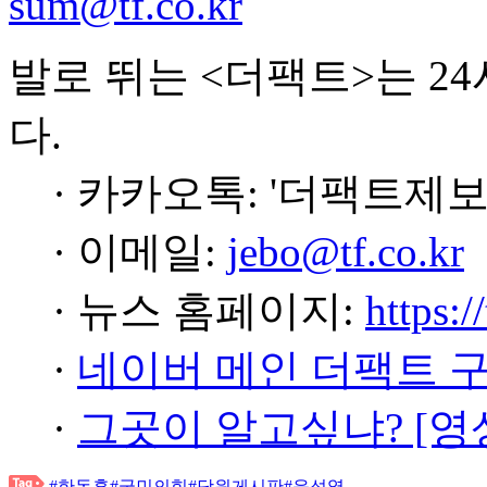
sum@tf.co.kr
발로 뛰는 <더팩트>는 2
다.
· 카카오톡: '더팩트제보
· 이메일:
jebo@tf.co.kr
· 뉴스 홈페이지:
https:/
·
네이버 메인 더팩트 
·
그곳이 알고싶냐? [영
#한동훈
#국민의힘
#당원게시판
#윤석열