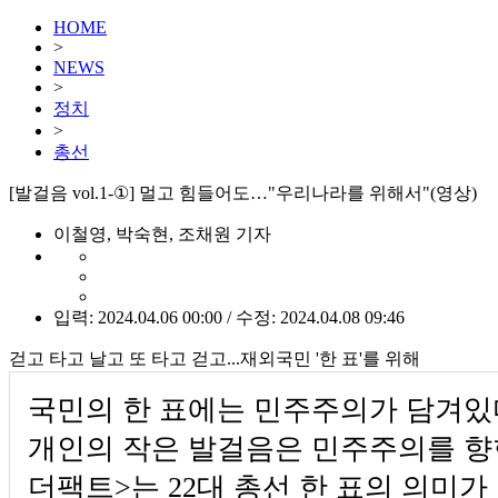
HOME
>
NEWS
>
정치
>
총선
[발걸음 vol.1-①] 멀고 힘들어도…"우리나라를 위해서"(영상)
이철영, 박숙현, 조채원 기자
입력: 2024.04.06 00:00 / 수정: 2024.04.08 09:46
걷고 타고 날고 또 타고 걷고...재외국민 '한 표'를 위해
국민의 한 표에는 민주주의가 담겨있
개인의 작은 발걸음은 민주주의를 향한
더팩트>는 22대 총선 한 표의 의미가