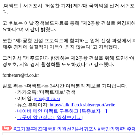
[더팩트ㅣ서귀포시=허성찬 기자] 제22대 국회의원 선거 서귀포
다.
고 후보는 이날 정책보도자료를 통해 "제2공항 건설로 환경피
요하다"며 이같이 밝혔다.
또한 "제2공항 건설 프로젝트에 참여하는 업체 선정 과정에서 
제주 경제에 실질적이 이득이 되지 않는다"고 지적했다.
그러면서 "제주도민과 함께하는 제2공항 건설을 위해 도민참여
경보호, 지역 경제 활성화를 도모하겠다"고 강조했다.
fortheture@tf.co.kr
발로 뛰는 <더팩트>는 24시간 여러분의 제보를 기다립니다.
· 카카오톡: '더팩트제보' 검색
· 이메일:
jebo@tf.co.kr
· 뉴스 홈페이지:
https://talk.tf.co.kr/bbs/report/write
·
네이버 메인 더팩트 구독하고 [특종보자→]
·
그곳이 알고싶냐? [영상보기→]
#고기철
#제22대국회의원선거
#서귀포시
#국민의힘
#제주