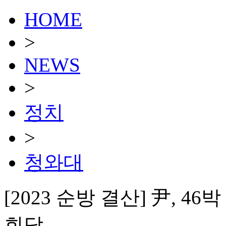
HOME
>
NEWS
>
정치
>
청와대
[2023 순방 결산] 尹, 4
회담