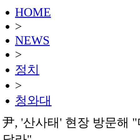
HOME
>
NEWS
>
정치
>
청와대
尹, '산사태' 현장 방문해
달라"