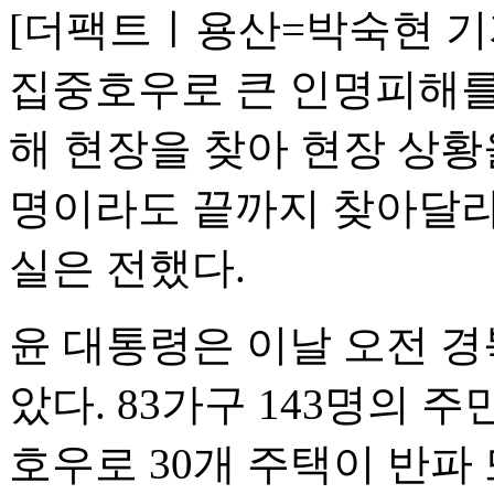
[더팩트ㅣ용산=박숙현 기자
집중호우로 큰 인명피해를
해 현장을 찾아 현장 상황
명이라도 끝까지 찾아달라
실은 전했다.
윤 대통령은 이날 오전 경
았다. 83가구 143명의 
호우로 30개 주택이 반파