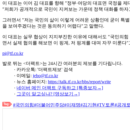
이 대표는 이어 김 대표를 향해 "정부·여당의 대표면 국정을 
"저희가 공개적으로 국민이 지켜보는 가운데 정책 대화를 하자
그러면서 "저는 국민의 삶이 이렇게 어려운 상황인데 굳이 특별
을 보여주겠다는 것은 동의하기 어렵다"고 말했다.
이 대표는 실무 협상이 지지부진한 이유에 대해서도 "국민의힘 행
면서 실제 협의를 해보면 이 핑계, 저 핑계를 대며 자꾸 미룬다"
pi@tf.co.kr
발로 뛰는 <더팩트>는 24시간 여러분의 제보를 기다립니다.
· 카카오톡: '더팩트제보' 검색
· 이메일:
jebo@tf.co.kr
· 뉴스 홈페이지:
https://talk.tf.co.kr/bbs/report/write
·
네이버 메인 더팩트 구독하고 [특종보자→]
·
그곳이 알고싶냐? [영상보기→]
#국민의힘
#더불어민주당
#이재명
#김기현
#TV토론
#공개