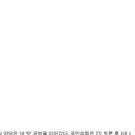
당은 '네 탓' 공방을 이어갔다. 국민의힘은 TV 토론 후 1대 1