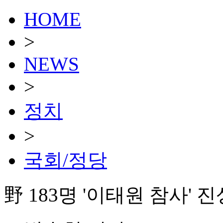
HOME
>
NEWS
>
정치
>
국회/정당
野 183명 '이태원 참사'