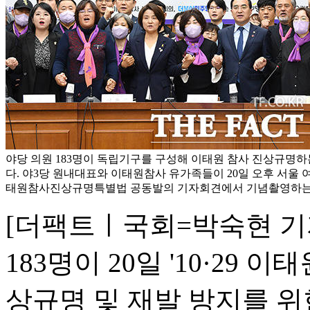
야당 의원 183명이 독립기구를 구성해 이태원 참사 진상규명
다. 야3당 원내대표와 이태원참사 유가족들이 20일 오후 서울 여의
태원참사진상규명특별법 공동발의 기자회견에서 기념촬영하는 모
[더팩트ㅣ국회=박숙현 기
183명이 20일 '10·29
상규명 및 재발 방지를 위