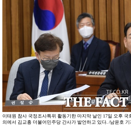
이태원 참사 국정조사특위 활동기한 마지막 날인 17일 오후 
의에서 김교흥 더불어민주당 간사가 발언하고 있다. /남윤호 기