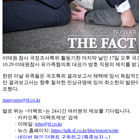
이태원 참사 국정조사특위 활동기한 마지막 날인 17일 오후 
10.29 이태원참사 유가족협의회 대표가 방호 직원의 제지를 받고
한편 이날 유족들은 국조특위 결과보고서 채택에 앞서 독립적인
만 결과보고서는 향후 철저한 진상규명에 있어 최소한의 발판이
조했다.
manyzero@tf.co.kr
발로 뛰는 <더팩트>는 24시간 여러분의 제보를 기다립니다.
· 카카오톡: '더팩트제보' 검색
· 이메일:
jebo@tf.co.kr
· 뉴스 홈페이지:
https://talk.tf.co.kr/bbs/report/write
·
네이버 메인 더팩트 구독하고 [특종보자→]