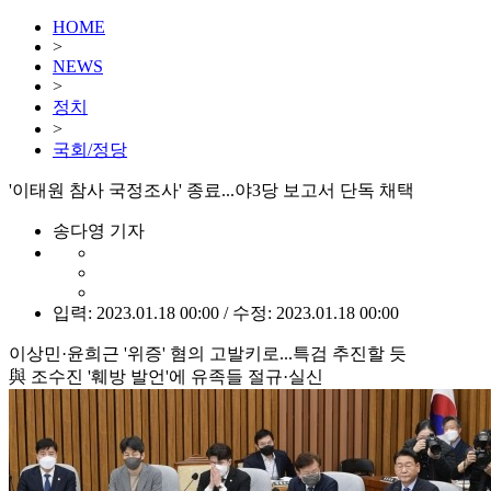
HOME
>
NEWS
>
정치
>
국회/정당
'이태원 참사 국정조사' 종료...야3당 보고서 단독 채택
송다영 기자
입력: 2023.01.18 00:00 / 수정: 2023.01.18 00:00
이상민·윤희근 '위증' 혐의 고발키로...특검 추진할 듯
與 조수진 '훼방 발언'에 유족들 절규·실신