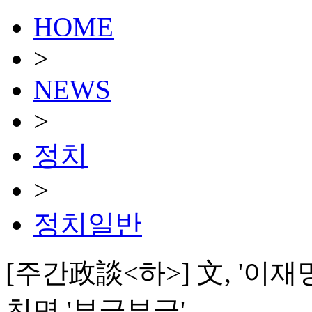
HOME
>
NEWS
>
정치
>
정치일반
[주간政談<하>] 文, '이재
친명 '부글부글'