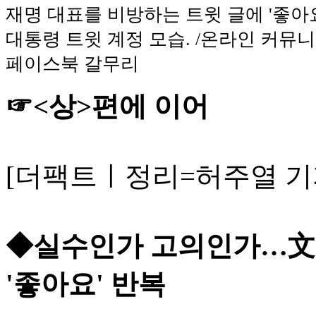
재명 대표를 비방하는 트윗 글에 '좋아요
대통령 트윗 계정 모습. /온라인 커뮤니
페이스북 갈무리
☞<상>편에 이어
[더팩트ㅣ정리=허주열 기
◆실수인가 고의인가…文 트
'좋아요' 반복